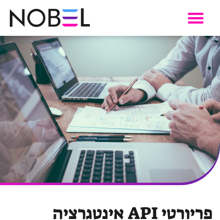
מוצרי SaaS
פריורטי API אינטגרציה