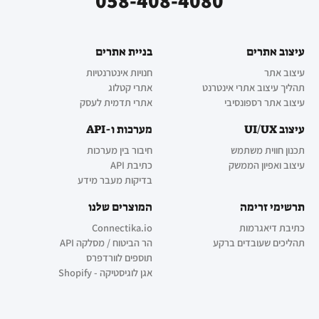
058-408-4080
עיצוב אתרים
בניית אתרים
עיצוב אתר
חנויות אינטרנטיות
תהליך עיצוב אתרי אינטרנט
אתרי קטלוג
עיצוב אתר רספונסיבי
אתרי תדמית לעסק
עיצוב UI/UX
מערכות ו-API
תכנון חווית משתמש
חיבור בין מערכות
עיצוב ואפיון הממשק
כתיבת API
בדיקות מעבר מידע
תרשימי זרימה
המוצרים שלנו
כתיבת דיאגרמות
Connectika.io
תהליכים שעובדים ברקע
הר הביטוח / מסלקה API
תוספים לוורדפרס
אגן לוגיסטיקה - Shopify