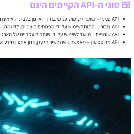
🍱 סוגי ה-API הקיימים הינם
API פנימי – מיועד לשימוש פנימי בתוך הארגון בלבד. הוא אינו נגיש למשתמשים חיצוניים ותפקידו לחבר בין מערכות פנימיות שונות של הארגון.
API ציבורי – פתוח לשימוש על ידי מפתחים חיצוניים. לדוגמה, Google Maps API זמין למפתחים אשר מבקשים לשלב מפות ביישומים שלהם.
API שותפים – מיועד לשימוש על ידי שותפים עסקיים של הארגון, גישה זו בדרך כלל מנוהלת ובעלת מגבלות מסוימות.
API מבוסס ענן – מאפשר גישה לשירותי ענן, כגון אחסון מידע או ניתוח נתונים.