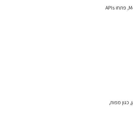
בשנות ה-90 וה-2000, עליית האינטרנט הביאה לפיתוח APIs מבוססי רשת כמו SOAP ו-REST. בשנת 2010, חברות שונות, כמו Google ו-Meta, פתחו APIs
לשירותים שלהן, כגון מפות,