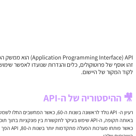
Application Programming Interface) API) הוא ממשק המאפשר לתוכנות שונות להתחבר ולתקשר זו עם זו.
זהו אוסף של פרוטוקולים, כלים והגדרות שנועדו לאפשר שימוש
לקוד המקור של היישום.
🎥 ההיסטוריה של ה-API
רעיון ה- API נולד לראשונה בשנות ה-60, כאשר המחשבים החלו לשמש לא רק לחישובים בסיסיים ופשוטים, אלא גם לניהול מערכות מורכבות.
באותה תקופה, ה-API שימש בעיקר לתקשורת בין פונקציות בתוך תוכנה אחת או בתוך מערכת הפעלה.
כאשר פות
בשירותים שלהן.