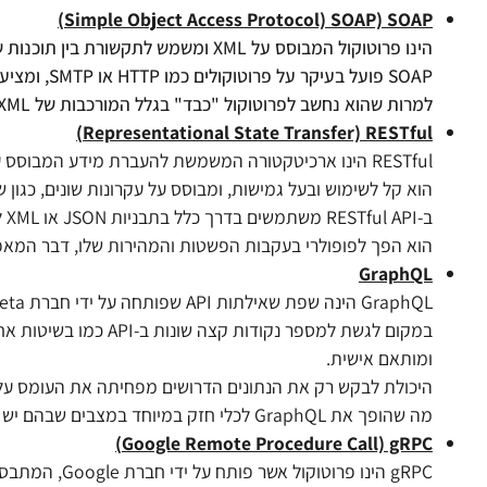
Simple Object Access Protocol) SOAP) SOAP)
הינו פרוטוקול המבוסס על XML ומשמש לתקשורת בין תוכנות שונות. הוא נועד להעביר הודעות בצורה מאובטחת ואמינה בין לקוח לשרת.
SOAP פועל בעיקר על פרוטוקולים כמו HTTP או SMTP, ומציע כלים מתקדמים כמו אבטחה ותיאום עסקאות.
למרות שהוא נחשב לפרוטוקול "כבד" בגלל המורכבות של XML, הוא עדיין נפוץ בתחומים הדורשים אבטחה גבוהה, כמו בנקאות.
Representational State Transfer) RESTful)
RESTful הינו ארכיטקטורה המשמשת להעברת מידע המבוסס על פרוטוקול HTTP.
הוא קל לשימוש ובעל גמישות, ומבוסס על עקרונות שונים, כגון שימוש ב-URI לניתוב, ושיטות HTTP כמו , POST, PUT
ב-RESTful API משתמשים בדרך כלל בתבניות JSON או XML להחזרת נתונים.
הוא הפך לפופולרי בעקבות הפשטות והמהירות שלו, דבר המאפשר לספק שירותי API המתאימים 
GraphQL
GraphQL הינה שפת שאילתות API שפותחה על ידי חברת Meta, המאפשרת למפתחים לבקש בדיוק את הנתונים שהם צריכים.
ומותאם אישית.
היכולת לבקש רק את הנתונים הדרושים מפחיתה את העומס על
מה שהופך את GraphQL לכלי חזק במיוחד במצבים שבהם יש צורך בשאילתות מורכבות ונתונים רבים.
Google Remote Procedure Call) gRPC)
gRPC הינו פרוטוקול אשר פותח על ידי חברת Google, המתבסס על HTTP/2 ומספק ביצועים גבוהים מאוד.