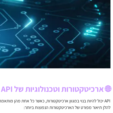
🌐 ארכיטקטורות וטכנולוגיות של API
API יכול להיות בנוי במגוון ארכיטקטורות, כאשר כל אחת מהן מותאמת לשימושים שונים ומבוססת על טכנולוגיות ספציפיות.
להלן תיאור מפורט של הארכיטקטורות הנפוצות ביותר: