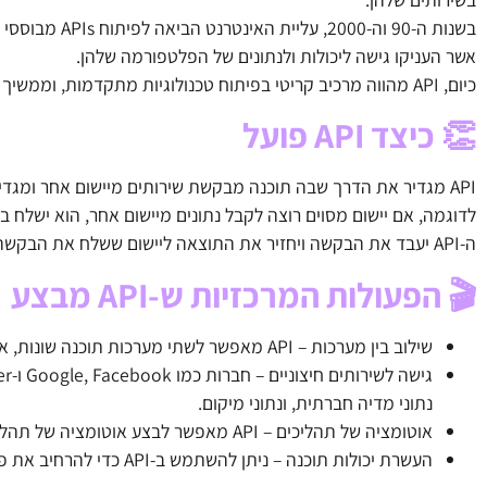
אשר העניקו גישה ליכולות ולנתונים של הפלטפורמה שלהן.
כיום, API מהווה מרכיב קריטי בפיתוח טכנולוגיות מתקדמות, וממשיך להתפתח.
👏 כיצד API פועל
API מגדיר את הדרך שבה תוכנה מבקשת שירותים מיישום אחר ומגדיר את המידע שצריך לעבור בין שני היישומים.
לדוגמה, אם יישום מסוים רוצה לקבל נתונים מיישום אחר, הוא ישלח בקשה ל-API של הייש
ה-API יעבד את הבקשה ויחזיר את התוצאה ליישום ששלח את הבקשה.
🎬 הפעולות המרכזיות ש-API מבצע
שילוב בין מערכות – API מאפשר לשתי מערכות תוכנה שונות, אשר כל אחת מהן פותחה בנפרד, לפעול יחד.
נתוני מדיה חברתית, ונתוני מיקום.
אוטומציה של תהליכים – API מאפשר לבצע אוטומציה של תהליכים עסקיים.
העשרת יכולות תוכנה – ניתן להשתמש ב-API כדי להרחיב את פונקציות התוכנה שלהם באמצעות שילוב של תכונות מתוכנות אחרות.