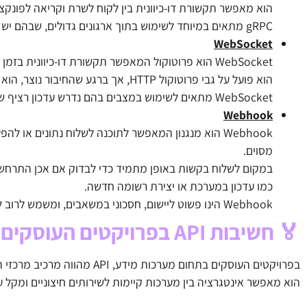
הוא מאפשר תקשורת דו-כיוונית בין לקוח לשרת וקריאה לפונקצי
gRPC מתאים במיוחד לשימוש בתוך ארגונים גדולים, שבהם יש צורך בתקשורת מהירה ותמיכה במגוון שפות תכנות.
WebSocket
WebSocket הוא פרוטוקול המאפשר תקשורת דו-כיוונית בזמן אמת בין לקוח לשרת.
הוא פועל על גבי פרוטוקול HTTP, אך ברגע שהחיבור נוצר, הוא מאפשר לשני הצדדים לשלוח ולקבל הודעות במקביל.
WebSocket מתאים לשימוש במצבים בהם נדרש עדכון רציף של נתונים בזמן אמת.
Webhook
Webhook הוא מנגנון המאפשר לתוכנה לשלוח נתונים או
מסוים.
כמו עדכון במערכת או יצירת רשומה חדשה.
Webhook הינו פשוט ליישום, חסכוני במשאבים, ומשמש לרוב לשילוב בין יישומים ושירותים חיצוניים.
🏅 חשיבות API בפרויקטים העוסקים בתחום מערכות מידע
בפרויקטים העוסקים בתחום מערכות מידע, API מהווה מרכיב מרכזי המאפשר למערכות שונות לתקשר בצורה פשוטה ויעילה.
הוא מאפשר אינטגרציה בין מערכות קיימות לשירותים חיצוניים ומקל ע