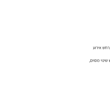
תרחש אירוע
קשה לכתובת URL מוגדרת כאשר מתרחש שינוי מסוים,